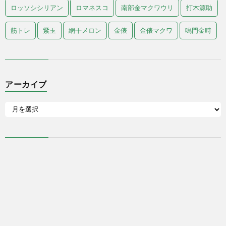
ロッソシシリアン
ロマネスコ
南部金マクワウリ
打木源助
筋トレ
紫玉
網干メロン
金俵
金俵マクワ
鳴門金時
アーカイブ