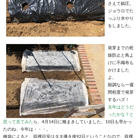
さえて鎮圧。
ジョウロでた
っぷり水やり
をしました。
発芽までの乾
燥防止と鳥よ
けに不織布も
かけました
よ。
順調なら一週
間程度で発芽
するハズ！
去年はどうだ
ったかな？と
思って見てみた
ら、4月14日に種まきしていました。10日も早かっ
たのね、今年は・・・。
種袋によると、収穫目安はタネ播き後92日ということなので、収穫