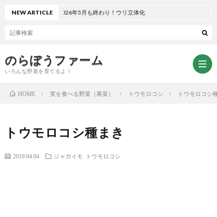
NEW ARTICLE
2026年5月も終わり！ウリ立体化
のらぼうファーム
いろんな野菜を育てるよ！
実を食べる野菜（果菜）
トウモロコシ
トウモロコシ
HOME
ト
トウモロコシ種まき
ッ
サ
2019.04.04
ジャガイモ
トウモロコシ
プ
イ
お
ペ
ト
問
プ