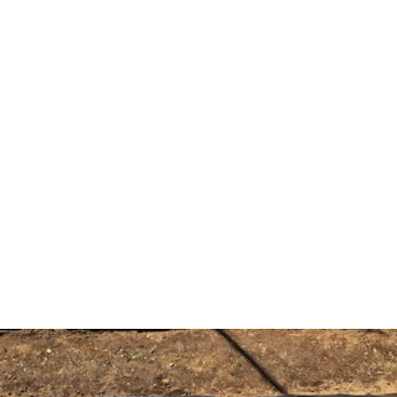
ー
マ
い
ラ
ジ
ッ
合
イ
プ
わ
バ
せ
シ
ー
ポ
リ
シ
ー