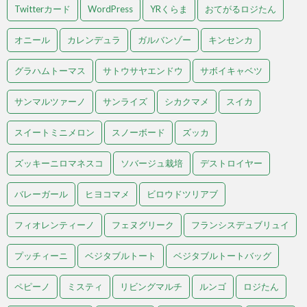
Twitterカード
WordPress
YRくらま
おてがるロジたん
オニール
カレンデュラ
ガルバンゾー
キンセンカ
グラハムトーマス
サトウサヤエンドウ
サボイキャベツ
サンマルツァーノ
サンライズ
シカクマメ
スイカ
スイートミニメロン
スノーボード
ズッカ
ズッキーニロマネスコ
ソバージュ栽培
デストロイヤー
バレーガール
ヒヨコマメ
ビロウドツリアブ
フィオレンティーノ
フェヌグリーク
フランシスデュブリュイ
プッチィーニ
ベジタブルトート
ベジタブルトートバッグ
ペピーノ
ミスティ
リビングマルチ
ルンゴ
ロジたん