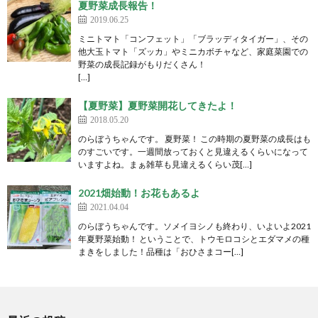
夏野菜成長報告！
2019.06.25
ミニトマト「コンフェット」「ブラッディタイガー」、その
他大玉トマト「ズッカ」やミニカボチャなど、家庭菜園での
野菜の成長記録がもりだくさん！
[…]
【夏野菜】夏野菜開花してきたよ！
2018.05.20
のらぼうちゃんです。 夏野菜！ この時期の夏野菜の成長はも
のすごいです。一週間放っておくと見違えるくらいになって
いますよね。まぁ雑草も見違えるくらい茂[…]
2021畑始動！お花もあるよ
2021.04.04
のらぼうちゃんです。ソメイヨシノも終わり、いよいよ2021
年夏野菜始動！ ということで、トウモロコシとエダマメの種
まきをしました！品種は「おひさまコー[…]