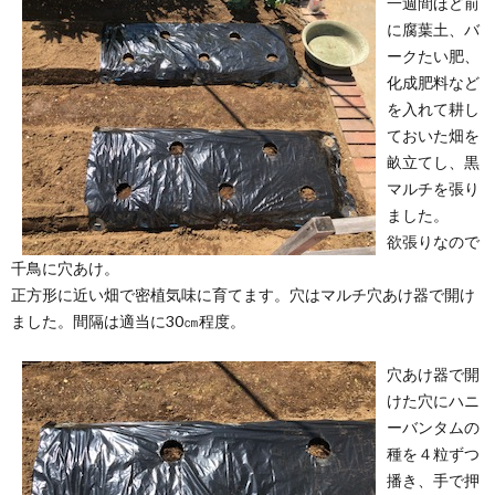
一週間ほど前
に腐葉土、バ
ークたい肥、
化成肥料など
を入れて耕し
ておいた畑を
畝立てし、黒
マルチを張り
ました。
欲張りなので
千鳥に穴あけ。
正方形に近い畑で密植気味に育てます。穴はマルチ穴あけ器で開け
ました。間隔は適当に30㎝程度。
穴あけ器で開
けた穴にハニ
ーバンタムの
種を４粒ずつ
播き、手で押