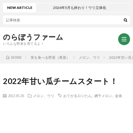
NEW ARTICLE
2026年5月も終わり！ウリ立体化
のらぼうファーム
いろんな野菜を育てるよ！
実を食べる野菜（果菜）
メロン、ウリ
2022年甘い
HOME
ト
2022年甘い瓜チームスタート！
ッ
サ
2022.05.26
メロン、ウリ
おてがるロジたん
,
網干メロン
,
金俵
プ
イ
お
ペ
ト
問
プ