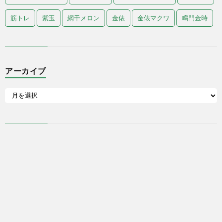
筋トレ
紫玉
網干メロン
金俵
金俵マクワ
鳴門金時
アーカイブ