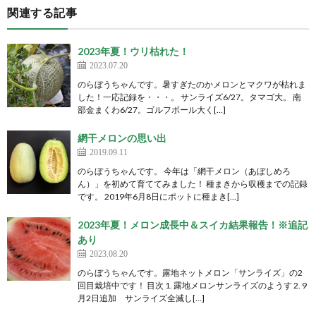
関連する記事
2023年夏！ウリ枯れた！
2023.07.20
のらぼうちゃんです。暑すぎたのかメロンとマクワが枯れま
した！一応記録を・・・。 サンライズ6/27。タマゴ大。 南
部金まくわ6/27。ゴルフボール大く[…]
網干メロンの思い出
2019.09.11
のらぼうちゃんです。 今年は「網干メロン（あぼしめろ
ん）」を初めて育ててみました！ 種まきから収穫までの記録
です。 2019年6月8日にポットに種まき[…]
2023年夏！メロン成長中＆スイカ結果報告！※追記
あり
2023.08.20
のらぼうちゃんです。露地ネットメロン「サンライズ」の2
回目栽培中です！ 目次 1. 露地メロンサンライズのようす 2. 9
月2日追加 サンライズ全滅し[…]