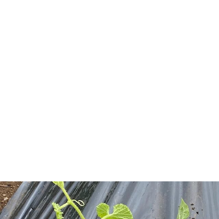
ー
マ
い
ラ
ジ
ッ
合
イ
プ
わ
バ
せ
シ
ー
ポ
リ
シ
ー