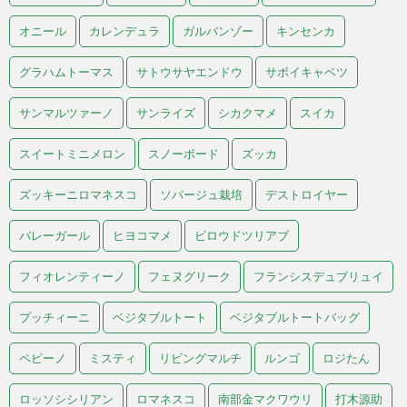
オニール
カレンデュラ
ガルバンゾー
キンセンカ
グラハムトーマス
サトウサヤエンドウ
サボイキャベツ
サンマルツァーノ
サンライズ
シカクマメ
スイカ
スイートミニメロン
スノーボード
ズッカ
ズッキーニロマネスコ
ソバージュ栽培
デストロイヤー
バレーガール
ヒヨコマメ
ビロウドツリアブ
フィオレンティーノ
フェヌグリーク
フランシスデュブリュイ
プッチィーニ
ベジタブルトート
ベジタブルトートバッグ
ペピーノ
ミスティ
リビングマルチ
ルンゴ
ロジたん
ロッソシシリアン
ロマネスコ
南部金マクワウリ
打木源助