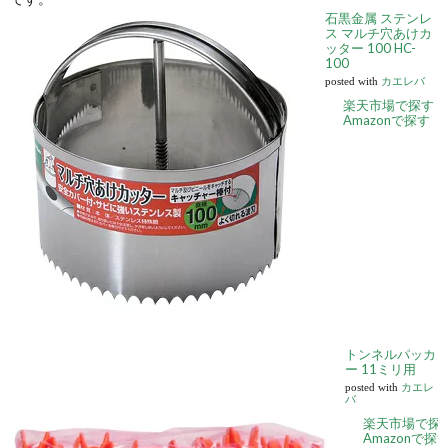
石黒金属 ステンレ
ス マルチ穴あけカ
ッター 100 HC-
100
posted with
カエレバ
楽天市場で探す
Amazonで探す
トンネルパッカ
ー 11ミリ用
posted with
カエレ
バ
楽天市場で探
Amazonで探