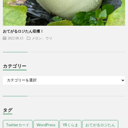
おてがるロジたん収穫！
2022.08.13
メロン、ウリ
カテゴリー
タグ
Twitterカード
WordPress
YRくらま
おてがるロジたん