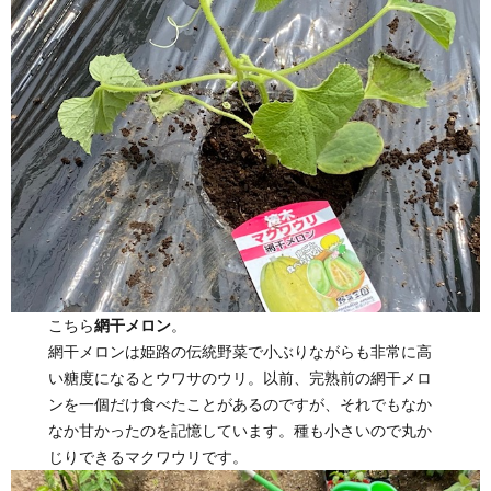
こちら
網干メロン
。
網干メロンは姫路の伝統野菜で小ぶりながらも非常に高
い糖度になるとウワサのウリ。以前、完熟前の網干メロ
ンを一個だけ食べたことがあるのですが、それでもなか
なか甘かったのを記憶しています。種も小さいので丸か
じりできるマクワウリです。