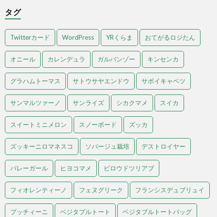
タグ
Twitterカード
WordPress
YRくらま
おてがるロジたん
オニール
カレンデュラ
ガルバンゾー
キンセンカ
グラハムトーマス
サトウサヤエンドウ
サボイキャベツ
サンマルツァーノ
サンライズ
シカクマメ
スイカ
スイートミニメロン
スノーボード
ズッカ
ズッキーニロマネスコ
ソバージュ栽培
デストロイヤー
バレーガール
ヒヨコマメ
ビロウドツリアブ
フィオレンティーノ
フェヌグリーク
フランシスデュブリュイ
プッチィーニ
ベジタブルトート
ベジタブルトートバッグ