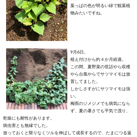
葉っぱの色が明るい緑で観葉植
物みたいですね。
9月6日。
植え付けから約４か月経過。
この間、夏野菜の世話やら収穫
やら台風やらでサツマイモは放
置してました。
しかしさすがにサツマイモは強
い。
梅雨のジメジメでも病気になら
ず、夏の暑さでも平気で茂り、
乾燥にも耐性があります。
病虫害とも無縁でした。
放っておくと限りなくツルを伸ばして成長するので、たまにつる返