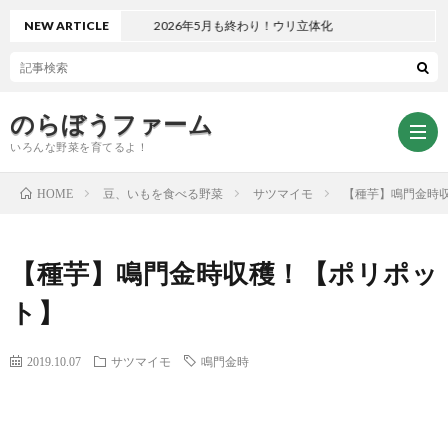
NEW ARTICLE
2026年5月も終わり！ウリ立体化
のらぼうファーム
いろんな野菜を育てるよ！
豆、いもを食べる野菜
サツマイモ
【種芋】鳴門金時
HOME
ト
【種芋】鳴門金時収穫！【ポリポッ
ッ
サ
ト】
プ
イ
お
2019.10.07
サツマイモ
鳴門金時
ペ
ト
問
プ