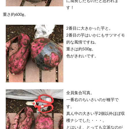
に成長したものだと思われま
す！
重さ約600g。
2番目に大きかった芋と。
2番目の芋はいかにもサツマイモ
的な風情ですね。
重さは約500g。
色がきれいです。
全員集合写真。
一番右のちいさいのが種芋で
す。
真ん中の大きい芋2個以外ほぼ収
穫ナシでした・・・。
とはいえ、とっても立派なのが