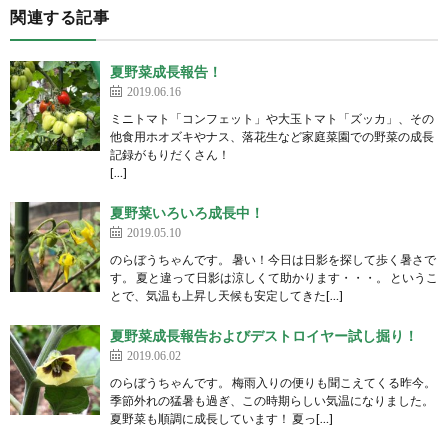
関連する記事
夏野菜成長報告！
2019.06.16
ミニトマト「コンフェット」や大玉トマト「ズッカ」、その
他食用ホオズキやナス、落花生など家庭菜園での野菜の成長
記録がもりだくさん！
[…]
夏野菜いろいろ成長中！
2019.05.10
のらぼうちゃんです。 暑い！今日は日影を探して歩く暑さで
す。 夏と違って日影は涼しくて助かります・・・。 というこ
とで、気温も上昇し天候も安定してきた[…]
夏野菜成長報告およびデストロイヤー試し掘り！
2019.06.02
のらぼうちゃんです。 梅雨入りの便りも聞こえてくる昨今。
季節外れの猛暑も過ぎ、この時期らしい気温になりました。
夏野菜も順調に成長しています！ 夏っ[…]