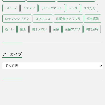
ペピーノ
ミスティ
リビングマルチ
ルンゴ
ロジたん
ロッソシシリアン
ロマネスコ
南部金マクワウリ
打木源助
筋トレ
紫玉
網干メロン
金俵
金俵マクワ
鳴門金時
アーカイブ