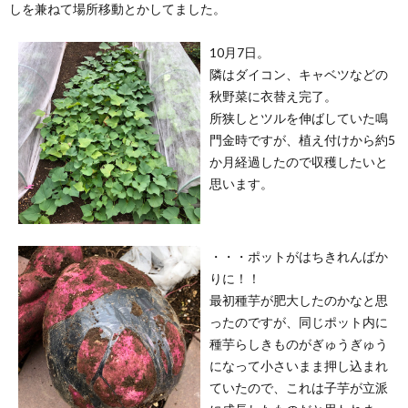
しを兼ねて場所移動とかしてました。
10月7日。
隣はダイコン、キャベツなどの
秋野菜に衣替え完了。
所狭しとツルを伸ばしていた鳴
門金時ですが、植え付けから約5
か月経過したので収穫したいと
思います。
・・・ポットがはちきれんばか
りに！！
最初種芋が肥大したのかなと思
ったのですが、同じポット内に
種芋らしきものがぎゅうぎゅう
になって小さいまま押し込まれ
ていたので、これは子芋が立派