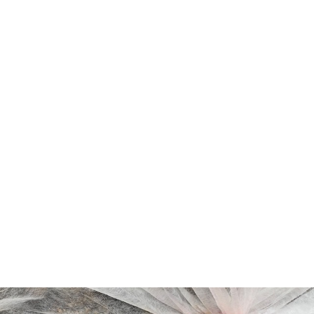
ー
マ
い
ラ
ジ
ッ
合
イ
プ
わ
バ
せ
シ
ー
ポ
リ
シ
ー