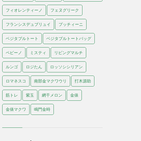
フィオレンティーノ
フェヌグリーク
フランシスデュブリュイ
プッチィーニ
ベジタブルトート
ベジタブルトートバッグ
ペピーノ
ミスティ
リビングマルチ
ルンゴ
ロジたん
ロッソシシリアン
ロマネスコ
南部金マクワウリ
打木源助
筋トレ
紫玉
網干メロン
金俵
金俵マクワ
鳴門金時