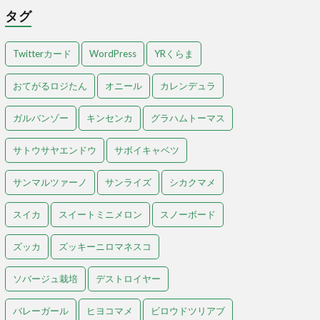
タグ
Twitterカード
WordPress
YRくらま
おてがるロジたん
オニール
カレンデュラ
ガルバンゾー
キンセンカ
グラハムトーマス
サトウサヤエンドウ
サボイキャベツ
サンマルツァーノ
サンライズ
シカクマメ
スイカ
スイートミニメロン
スノーボード
ズッカ
ズッキーニロマネスコ
ソバージュ栽培
デストロイヤー
バレーガール
ヒヨコマメ
ビロウドツリアブ