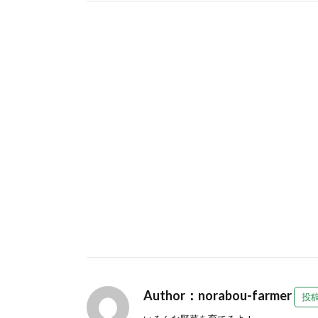
Author：norabou-farmer
投