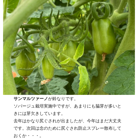
サンマルツァーノ
が鈴なりです。
ソバージュ栽培実施中ですが、あまりにも脇芽が多いと
きには芽欠きしています。
去年はかなり尻ぐされが出ましたが、今年はまだ大丈夫
です。次回は念のために尻ぐされ防止スプレー散布して
おくか・・・。