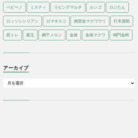
ペピーノ
ミスティ
リビングマルチ
ルンゴ
ロジたん
ロッソシシリアン
ロマネスコ
南部金マクワウリ
打木源助
筋トレ
紫玉
網干メロン
金俵
金俵マクワ
鳴門金時
アーカイブ