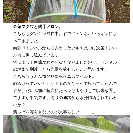
金俵マクワ
と
網干メロン
。
こちらもグングン成長中。すでにトンネルいっぱいにな
ってきました。
雨除けトンネルからはみ出したツルを見つけ次第トンネ
ル内に押し込んでいます。
例によって何節かわからなくなりましたので、トンネル
の端まで到達したら先端を摘心したいと思います。
こちらもうどん粉発見次第ベニカマイルド。
雨除けって水やりどうするのかなーって思っていたんで
すが、だいぶ前に植穴にたっぷり水やりして以来放置し
てますが平気です。周りの通路から水分補給されている
のか？
葉っぱを濡らさないのが大事らしい・・・。