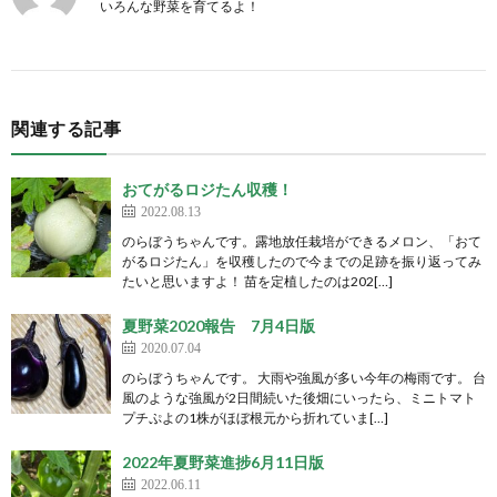
いろんな野菜を育てるよ！
関連する記事
おてがるロジたん収穫！
2022.08.13
のらぼうちゃんです。露地放任栽培ができるメロン、「おて
がるロジたん」を収穫したので今までの足跡を振り返ってみ
たいと思いますよ！ 苗を定植したのは202[…]
夏野菜2020報告 7月4日版
2020.07.04
のらぼうちゃんです。 大雨や強風が多い今年の梅雨です。 台
風のような強風が2日間続いた後畑にいったら、ミニトマト
プチぷよの1株がほぼ根元から折れていま[…]
2022年夏野菜進捗6月11日版
2022.06.11