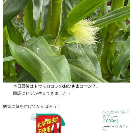
本日最後はトウモロコシの
おひさまコーン７
。
順調にヒゲが生えてきました！
病気に気を付けてがんばろう！
ベニカマイルド
スプレー
(1000ml)
posted with
カエレ
バ