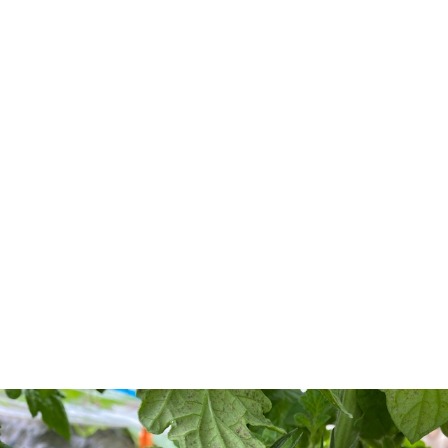
ー
マ
い
ラ
ジ
ッ
合
イ
プ
わ
バ
せ
シ
ー
ポ
リ
シ
ー