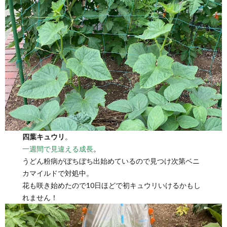
四葉キュウリ
。
一週間で見違える成長
。
うどん粉病がぼちぼち出始めているので見つけ次第ベニ
カマイルドで対処中。
花も咲き始めたので10日ほどで初キュウリいけるかもし
れません！