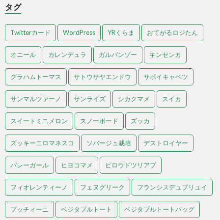
タグ
Twitterカード
WordPress
YRくらま
おてがるロジたん
オニール
カレンデュラ
ガルバンゾー
キンセンカ
グラハムトーマス
サトウサヤエンドウ
サボイキャベツ
サンマルツァーノ
サンライズ
シカクマメ
スイカ
スイートミニメロン
スノーボード
ズッカ
ズッキーニロマネスコ
ソバージュ栽培
デストロイヤー
バレーガール
ヒヨコマメ
ビロウドツリアブ
フィオレンティーノ
フェヌグリーク
フランシスデュブリュイ
プッチィーニ
ベジタブルトート
ベジタブルトートバッグ