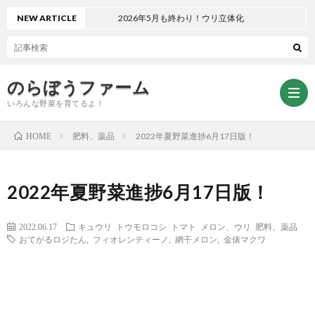
NEW ARTICLE
2026年5月も終わり！ウリ立体化
のらぼうファーム
いろんな野菜を育てるよ！
肥料、薬品
2022年夏野菜進捗6月17日版！
HOME
ト
2022年夏野菜進捗6月17日版！
ッ
サ
2022.06.17
キュウリ
トウモロコシ
トマト
メロン、ウリ
肥料、薬品
おてがるロジたん
,
フィオレンティーノ
,
網干メロン
,
金俵マクワ
プ
イ
お
ペ
ト
問
プ