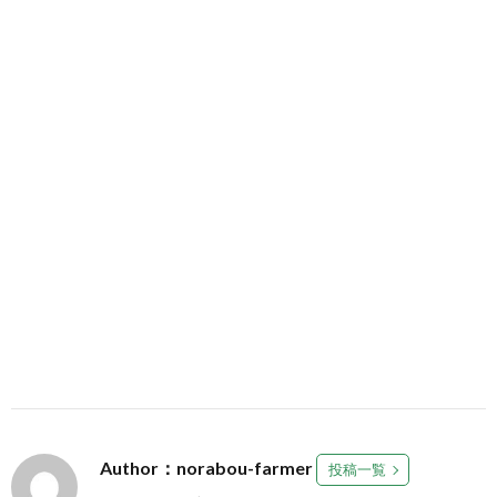
Author：norabou-farmer
投稿一覧