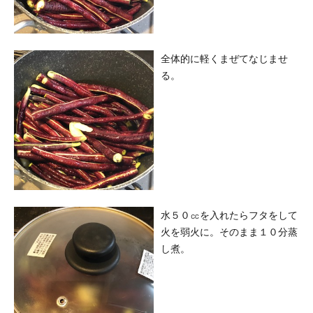
全体的に軽くまぜてなじませ
る。
水５０㏄を入れたらフタをして
火を弱火に。そのまま１０分蒸
し煮。