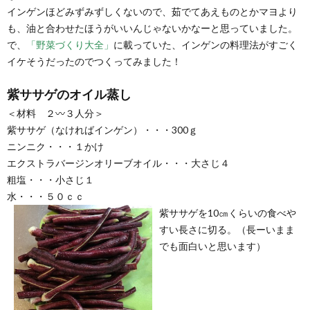
インゲンほどみずみずしくないので、茹でてあえものとかマヨより
も、油と合わせたほうがいいんじゃないかなーと思っていました。
で、
「野菜づくり大全」
に載っていた、インゲンの料理法がすごく
イケそうだったのでつくってみました！
紫ササゲのオイル蒸し
＜材料 ２〰３人分＞
紫ササゲ（なければインゲン）・・・300ｇ
ニンニク・・・１かけ
エクストラバージンオリーブオイル・・・大さじ４
粗塩・・・小さじ１
水・・・５０ｃｃ
紫ササゲを10㎝くらいの食べや
すい長さに切る。（長ーいまま
でも面白いと思います）