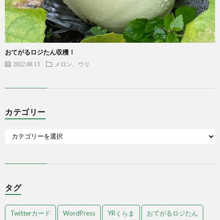
おてがるロジたん収穫！
2022.08.13
メロン、ウリ
カテゴリー
タグ
Twitterカード
WordPress
YRくらま
おてがるロジたん