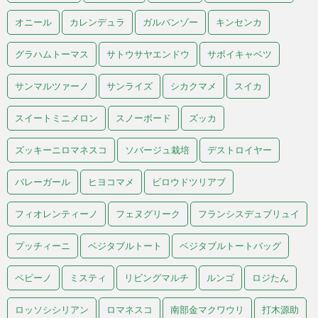
オニール
カレンデュラ
ガルバンゾー
キンセンカ
グラハムトーマス
サトウサヤエンドウ
サボイキャベツ
サンマルツァーノ
サンライズ
シカクマメ
スイカ
スイートミニメロン
スノーボード
ズッカ
ズッキーニロマネスコ
ソバージュ栽培
デストロイヤー
バレーガール
ヒヨコマメ
ビロウドツリアブ
フィオレンティーノ
フェヌグリーク
フランシスデュブリュイ
プッチィーニ
ベジタブルトート
ベジタブルトートバッグ
ペピーノ
ミスティ
リビングマルチ
ルンゴ
ロジたん
ロッソシシリアン
ロマネスコ
南部金マクワウリ
打木源助