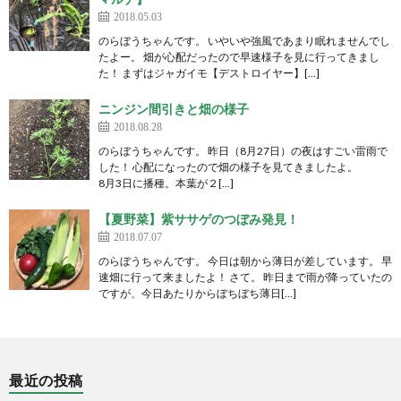
2018.05.03
のらぼうちゃんです。 いやいや強風であまり眠れませんでし
たよー。 畑が心配だったので早速様子を見に行ってきまし
た！ まずはジャガイモ【デストロイヤー】[…]
ニンジン間引きと畑の様子
2018.08.28
のらぼうちゃんです。 昨日（8月27日）の夜はすごい雷雨で
した！ 心配になったので畑の様子を見てきましたよ。
8月3日に播種。本葉が２[…]
【夏野菜】紫ササゲのつぼみ発見！
2018.07.07
のらぼうちゃんです。 今日は朝から薄日が差しています。 早
速畑に行って来ましたよ！ さて。 昨日まで雨が降っていたの
ですが、今日あたりからぼちぼち薄日[…]
最近の投稿