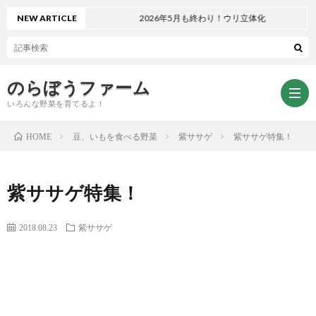
NEW ARTICLE
2026年5月も終わり！ウリ立体化
のらぼうファーム
いろんな野菜を育てるよ！
豆、いもを食べる野菜
紫ササゲ
紫ササゲ特集！
HOME
ト
紫ササゲ特集！
ッ
サ
2018.08.23
紫ササゲ
プ
イ
お
ペ
ト
問
プ