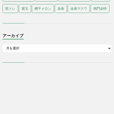
筋トレ
紫玉
網干メロン
金俵
金俵マクワ
鳴門金時
アーカイブ