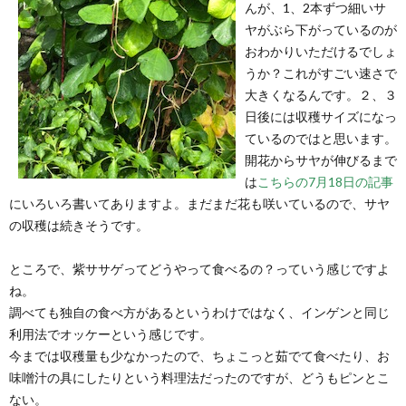
んが、1、2本ずつ細いサ
ヤがぶら下がっているのが
おわかりいただけるでしょ
うか？これがすごい速さで
大きくなるんです。２、３
日後には収穫サイズになっ
ているのではと思います。
開花からサヤが伸びるまで
は
こちらの7月18日の記事
にいろいろ書いてありますよ。まだまだ花も咲いているので、サヤ
の収穫は続きそうです。
ところで、紫ササゲってどうやって食べるの？っていう感じですよ
ね。
調べても独自の食べ方があるというわけではなく、インゲンと同じ
利用法でオッケーという感じです。
今までは収穫量も少なかったので、ちょこっと茹でて食べたり、お
味噌汁の具にしたりという料理法だったのですが、どうもピンとこ
ない。