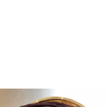
ー
マ
い
ラ
ジ
ッ
合
イ
プ
わ
バ
せ
シ
ー
ポ
リ
シ
ー