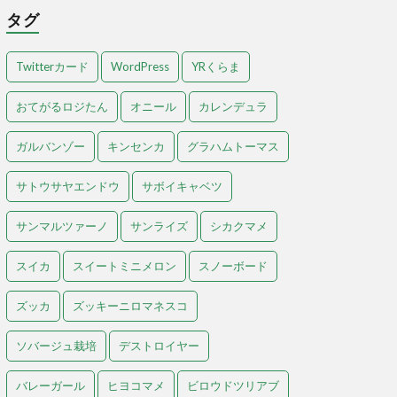
タグ
Twitterカード
WordPress
YRくらま
おてがるロジたん
オニール
カレンデュラ
ガルバンゾー
キンセンカ
グラハムトーマス
サトウサヤエンドウ
サボイキャベツ
サンマルツァーノ
サンライズ
シカクマメ
スイカ
スイートミニメロン
スノーボード
ズッカ
ズッキーニロマネスコ
ソバージュ栽培
デストロイヤー
バレーガール
ヒヨコマメ
ビロウドツリアブ