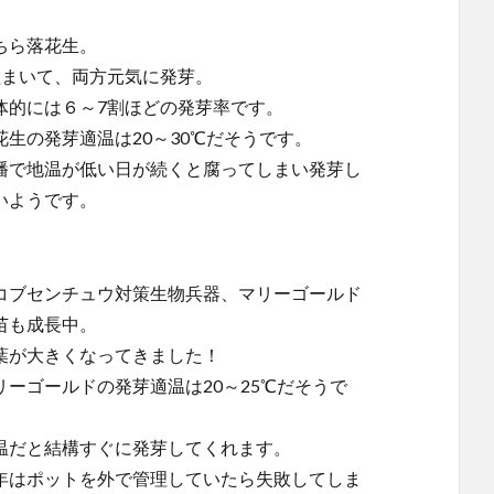
ちら落花生。
粒まいて、両方元気に発芽。
体的には６～7割ほどの発芽率です。
花生の発芽適温は20～30℃だそうです。
播で地温が低い日が続くと腐ってしまい発芽し
いようです。
コブセンチュウ対策生物兵器、マリーゴールド
苗も成長中。
葉が大きくなってきました！
リーゴールドの発芽適温は20～25℃だそうで
。
温だと結構すぐに発芽してくれます。
年はポットを外で管理していたら失敗してしま