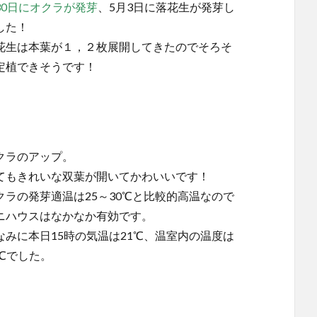
30日にオクラが発芽
、5月3日に落花生が発芽し
した！
花生は本葉が１，２枚展開してきたのでそろそ
定植できそうです！
クラのアップ。
てもきれいな双葉が開いてかわいいです！
クラの発芽適温は25～30℃と比較的高温なので
ニハウスはなかなか有効です。
なみに本日15時の気温は21℃、温室内の温度は
8℃でした。