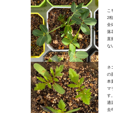
こ
2
全
落
直
な
ネ
の
本
マ
す
適
去