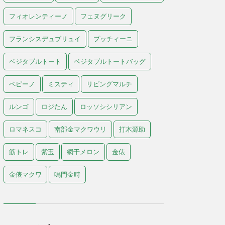
フィオレンティーノ
フェヌグリーク
フランシスデュブリュイ
プッチィーニ
ベジタブルトート
ベジタブルトートバッグ
ペピーノ
ミスティ
リビングマルチ
ルンゴ
ロジたん
ロッソシシリアン
ロマネスコ
南部金マクワウリ
打木源助
筋トレ
紫玉
網干メロン
金俵
金俵マクワ
鳴門金時