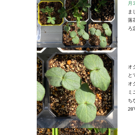
月
ま
落
ろ
オ
と
オ
ミ
ち
2