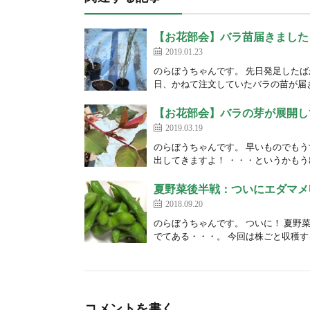
【お花部会】バラ苗届きました
2019.01.23
のらぼうちゃんです。 先日発足した
日、かねて注文していたバラの苗が届き
【お花部会】バラの芽が展開し
2019.03.19
のらぼうちゃんです。 早いものでもう
出してきますよ！ ・・・というかもう出
夏野菜後半戦：ついにエダマメ
2018.09.20
のらぼうちゃんです。 ついに！ 夏野
でてある・・・。 今回は株ごと収穫す
コメントを書く