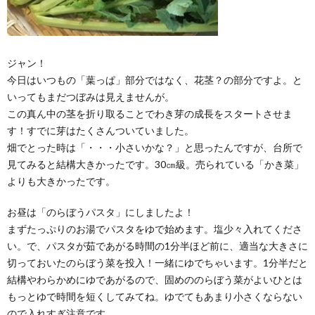
ジャン！
今日はいつもの「葉っぱ」部分ではなく、花茎？の部分ですよ。と
いってもまだつぼみは見えませんが。
この真ん中の茎を折り取ることでわき芽の成長をスタートさせま
す！すでに芽はたくさんついていました。
畑でとった時は「・・・小さいかな？」と思ったんですが、台所で
見てみると結構大きかったです。30㎝級。売られている「かき菜」
よりも大きかったです。
お昼は「のらぼうパスタ」にしましたよ！
まずたっぷりのお湯でパスタをゆで始めます。塩少々入れてくださ
い。で、パスタが茹であがる時間の1分半ほど前に、適当な大きさに
切っておいたのらぼう菜を投入！一緒にゆでちゃいます。1分半だと
結構やわらかめにゆであがるので、固めののらぼう菜がよいひとは
もっとゆで時間を短くしてみてね。ゆでてもあまり小さくならない
ので入れすぎ注意です。