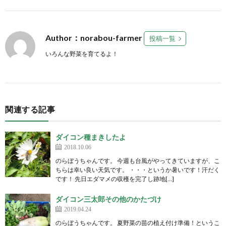
Author：norabou-farmer
投稿一覧
いろんな野菜を育てるよ！
関連する記事
ダイコン種まきしたよ
2018.10.06
のらぼうちゃんです。 今週も台風がやってきていますが、こ
ちらは幸い良い天気です。 ・・・というか暑いです！汗だく
です！ 先日エダマメの収穫を完了し跡地[…]
ダイコン三太郎その他のかたづけ
2019.04.24
のらぼうちゃんです。 夏野菜の苗の植え付け準備！というこ