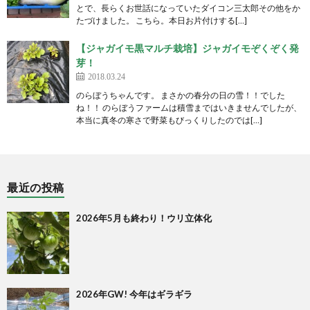
とで、長らくお世話になっていたダイコン三太郎その他をか
たづけました。 こちら。本日お片付けする[…]
【ジャガイモ黒マルチ栽培】ジャガイモぞくぞく発
芽！
2018.03.24
のらぼうちゃんです。 まさかの春分の日の雪！！でした
ね！！ のらぼうファームは積雪まではいきませんでしたが、
本当に真冬の寒さで野菜もびっくりしたのでは[…]
最近の投稿
2026年5月も終わり！ウリ立体化
2026年GW! 今年はギラギラ