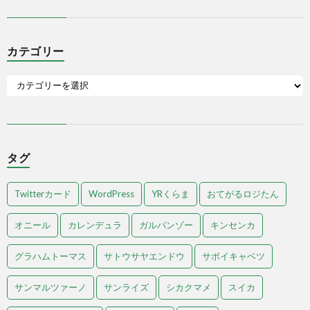
カテゴリー
タグ
Twitterカード
WordPress
YRくらま
おてがるロジたん
オニール
カレンデュラ
ガルバンゾー
キンセンカ
グラハムトーマス
サトウサヤエンドウ
サボイキャベツ
サンマルツァーノ
サンライズ
シカクマメ
スイカ