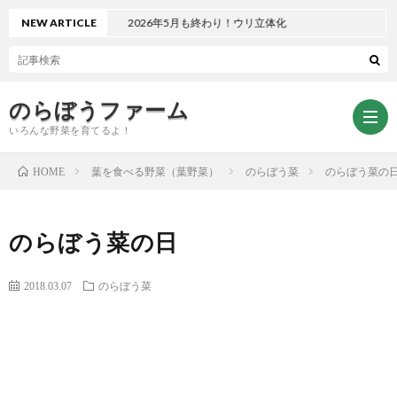
NEW ARTICLE
2026年5月も終わり！ウリ立体化
のらぼうファーム
いろんな野菜を育てるよ！
葉を食べる野菜（葉野菜）
のらぼう菜
のらぼう菜の
HOME
ト
のらぼう菜の日
ッ
サ
2018.03.07
のらぼう菜
プ
イ
お
ペ
ト
問
プ