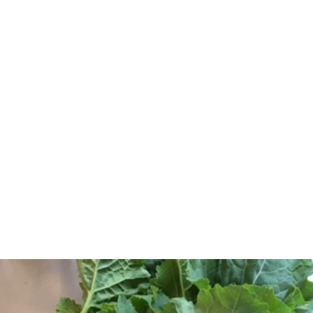
ー
マ
い
ラ
ジ
ッ
合
イ
プ
わ
バ
せ
シ
ー
ポ
リ
シ
ー