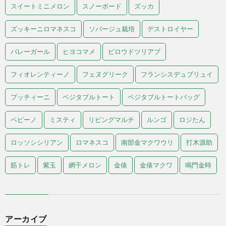
スイートミニメロン
スノーボード
ズッカ
ズッキーニロマネスコ
ソバージュ栽培
デストロイヤー
バレーガール
ヒヨコマメ
ビロウドツリアブ
フィオレンティーノ
フェヌグリーク
フランシスデュブリュイ
プッチィーニ
ベジタブルトート
ベジタブルトートバッグ
ペピーノ
ミスティ
リビングマルチ
ルンゴ
ロジたん
ロッソシシリアン
ロマネスコ
南部金マクワウリ
打木源助
筋トレ
紫玉
網干メロン
金俵
金俵マクワ
鳴門金時
アーカイブ