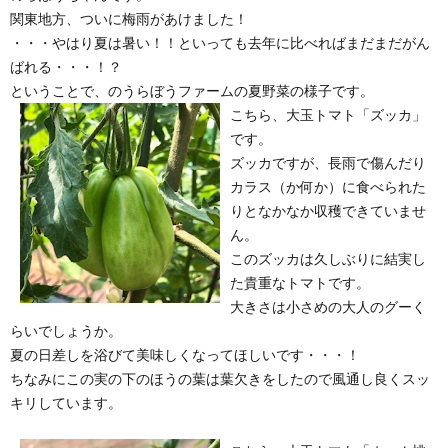
関東地方、ついに梅雨があけました！
・・・やはり夏は暑い！！といっても去年に比べればまだまだがん
ばれる・・・！？
ということで、のうらぼうファームの夏野菜の様子です。
こちら、大玉トマト「ズッカ」
です。
ズッカですが、長雨で傷んだり
カラス（か何か）に食べられた
りとなかなか収穫できていませ
ん。
このズッカは久しぶりに結実し
た貴重なトマトです。
大きさは小さめの大人のグーく
らいでしょうか。
夏の日差しを浴びて美味しくなってほしいです・・・！
ちなみにこの実の下のほうの葉は葉欠きをしたので風通し良くスッ
キリしています。