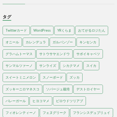
タグ
Twitterカード
WordPress
YRくらま
おてがるロジたん
オニール
カレンデュラ
ガルバンゾー
キンセンカ
グラハムトーマス
サトウサヤエンドウ
サボイキャベツ
サンマルツァーノ
サンライズ
シカクマメ
スイカ
スイートミニメロン
スノーボード
ズッカ
ズッキーニロマネスコ
ソバージュ栽培
デストロイヤー
バレーガール
ヒヨコマメ
ビロウドツリアブ
フィオレンティーノ
フェヌグリーク
フランシスデュブリュイ