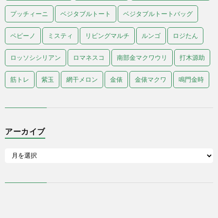
プッチィーニ
ベジタブルトート
ベジタブルトートバッグ
ペピーノ
ミスティ
リビングマルチ
ルンゴ
ロジたん
ロッソシシリアン
ロマネスコ
南部金マクワウリ
打木源助
筋トレ
紫玉
網干メロン
金俵
金俵マクワ
鳴門金時
アーカイブ