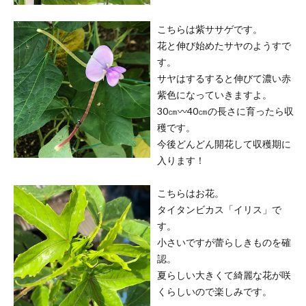
こちらは紫ササゲです。
花と伸び始めたサヤのようすで
す。
サヤはするすると伸びて濃い赤
紫色になっていきますよ。
30㎝〰40㎝の長さに育ったら収
穫です。
今後どんどん開花して収穫期に
入ります！
こちらはお花。
タイタンビカス「イリス」で
す。
小さいですが蕾らしきものを確
認。
夏らしい大きくて綺麗な花が咲
くらしいので楽しみです。