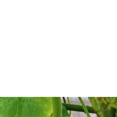
ー
マ
い
ラ
ジ
ッ
合
イ
プ
わ
バ
せ
シ
ー
ポ
リ
シ
ー