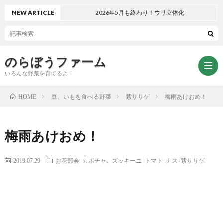
NEW ARTICLE
2026年5月も終わり！ウリ立体化
のらぼうファーム
いろんな野菜を育てるよ！
豆、いもを食べる野菜
紫ササゲ
梅雨あけおめ！
HOME
ト
梅雨あけおめ！
ッ
サ
2019.07.29
お花部会
カボチャ、ズッキーニ
トマト
ナス
紫ササゲ
プ
イ
お
ペ
ト
問
プ