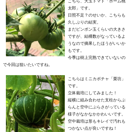
こちら、大玉トマト「ホーム桃
太郎」です。
日照不足？のせいか、こちらも
久しぶりの結実。
まだピンポン玉くらいの大きさ
ですが、結構数がなっているよ
うなので摘果したほうがいいか
もです。
今季は樹上完熟できていないの
で今回は狙いたいですね。
こちらはミニカボチャ「栗坊」
です。
立体栽培にしてみました！
縦横に組み合わせた支柱からぶ
らんと空中にぶらさがっている
様子がなかなかかわいいです。
空中栽培は形もキレイで汚れも
つかない点が良いですね！