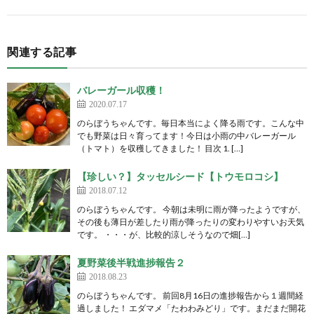
関連する記事
バレーガール収穫！
2020.07.17
のらぼうちゃんです。毎日本当によく降る雨です。こんな中
でも野菜は日々育ってます！今日は小雨の中バレーガール
（トマト）を収穫してきました！ 目次 1. […]
【珍しい？】タッセルシード【トウモロコシ】
2018.07.12
のらぼうちゃんです。 今朝は未明に雨が降ったようですが、
その後も薄日が差したり雨が降ったりの変わりやすいお天気
です。 ・・・が、比較的涼しそうなので畑[…]
夏野菜後半戦進捗報告２
2018.08.23
のらぼうちゃんです。 前回8月16日の進捗報告から１週間経
過しました！ エダマメ「たわわみどり」です。まだまだ開花