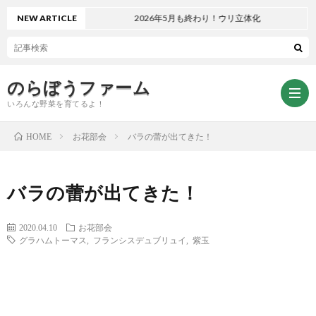
NEW ARTICLE
2026年5月も終わり！ウリ立体化
のらぼうファーム
いろんな野菜を育てるよ！
お花部会
バラの蕾が出てきた！
HOME
ト
バラの蕾が出てきた！
ッ
サ
2020.04.10
お花部会
グラハムトーマス
,
フランシスデュブリュイ
,
紫玉
プ
イ
お
ペ
ト
問
プ