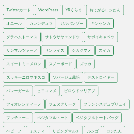
Twitterカード
WordPress
YRくらま
おてがるロジたん
オニール
カレンデュラ
ガルバンゾー
キンセンカ
グラハムトーマス
サトウサヤエンドウ
サボイキャベツ
サンマルツァーノ
サンライズ
シカクマメ
スイカ
スイートミニメロン
スノーボード
ズッカ
ズッキーニロマネスコ
ソバージュ栽培
デストロイヤー
バレーガール
ヒヨコマメ
ビロウドツリアブ
フィオレンティーノ
フェヌグリーク
フランシスデュブリュイ
プッチィーニ
ベジタブルトート
ベジタブルトートバッグ
ペピーノ
ミスティ
リビングマルチ
ルンゴ
ロジたん