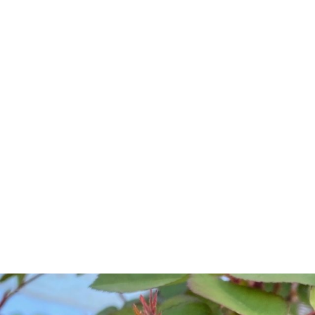
ー
マ
い
ラ
ジ
ッ
合
イ
プ
わ
バ
せ
シ
ー
ポ
リ
シ
ー