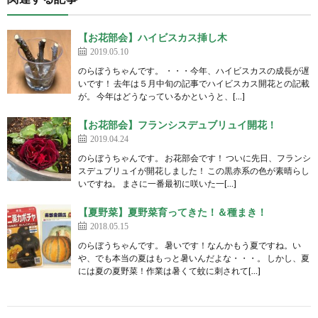
【お花部会】ハイビスカス挿し木
2019.05.10
のらぼうちゃんです。 ・・・今年、ハイビスカスの成長が遅
いです！ 去年は５月中旬の記事でハイビスカス開花との記載
が。 今年はどうなっているかというと、[…]
【お花部会】フランシスデュブリュイ開花！
2019.04.24
のらぼうちゃんです。 お花部会です！ ついに先日、フランシ
スデュブリュイが開花しました！ この黒赤系の色が素晴らし
いですね。 まさに一番最初に咲いた一[…]
【夏野菜】夏野菜育ってきた！＆種まき！
2018.05.15
のらぼうちゃんです。 暑いです！なんかもう夏ですね。い
や、でも本当の夏はもっと暑いんだよな・・・。 しかし、夏
には夏の夏野菜！作業は暑くて蚊に刺されて[…]