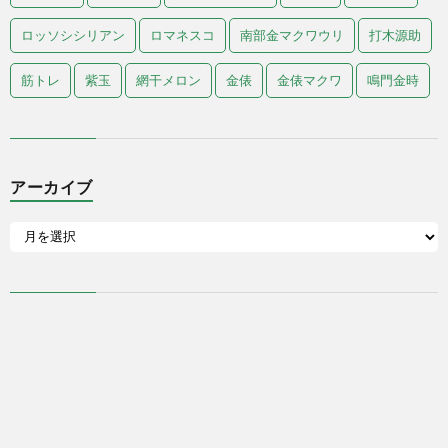
ロッソシシリアン
ロマネスコ
南部金マクワウリ
打木源助
筋トレ
紫玉
網干メロン
金俵
金俵マクワ
鳴門金時
アーカイブ