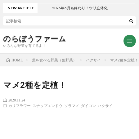
NEW ARTICLE
2026年5月も終わり！ウリ立体化
のらぼうファーム
いろんな野菜を育てるよ！
葉を食べる野菜（葉野菜）
ハクサイ
マメ2種を定植！
HOME
ト
マメ2種を定植！
ッ
サ
2020.11.24
カリフラワー
スナップエンドウ
ソラマメ
ダイコン
ハクサイ
プ
イ
お
ペ
ト
問
プ