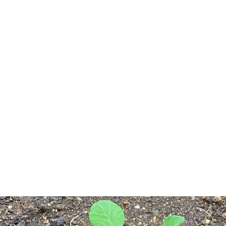
ー
マ
い
ラ
ジ
ッ
合
イ
プ
わ
バ
せ
シ
ー
ポ
リ
シ
ー