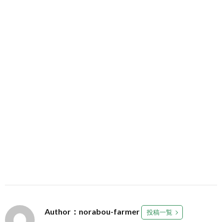
Author：norabou-farmer
投稿一覧