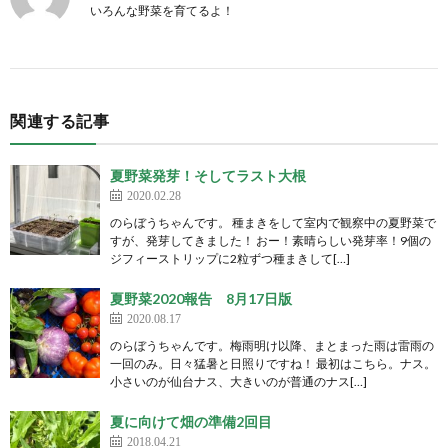
いろんな野菜を育てるよ！
関連する記事
夏野菜発芽！そしてラスト大根
2020.02.28
のらぼうちゃんです。 種まきをして室内で観察中の夏野菜で
すが、発芽してきました！ おー！素晴らしい発芽率！9個の
ジフィーストリップに2粒ずつ種まきして[…]
夏野菜2020報告 8月17日版
2020.08.17
のらぼうちゃんです。梅雨明け以降、まとまった雨は雷雨の
一回のみ。日々猛暑と日照りですね！ 最初はこちら。ナス。
小さいのが仙台ナス、大きいのが普通のナス[…]
夏に向けて畑の準備2回目
2018.04.21