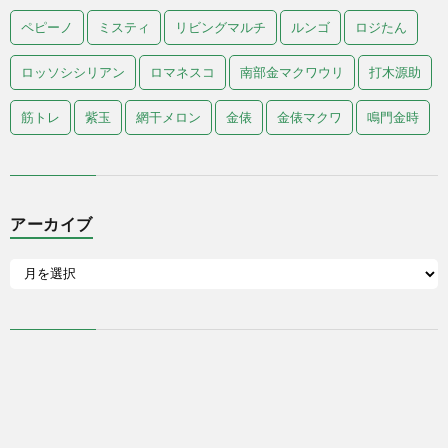
ペピーノ
ミスティ
リビングマルチ
ルンゴ
ロジたん
ロッソシシリアン
ロマネスコ
南部金マクワウリ
打木源助
筋トレ
紫玉
網干メロン
金俵
金俵マクワ
鳴門金時
アーカイブ