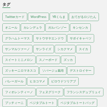
タグ
Twitterカード
WordPress
YRくらま
おてがるロジたん
オニール
カレンデュラ
ガルバンゾー
キンセンカ
グラハムトーマス
サトウサヤエンドウ
サボイキャベツ
サンマルツァーノ
サンライズ
シカクマメ
スイカ
スイートミニメロン
スノーボード
ズッカ
ズッキーニロマネスコ
ソバージュ栽培
デストロイヤー
バレーガール
ヒヨコマメ
ビロウドツリアブ
フィオレンティーノ
フェヌグリーク
フランシスデュブリュイ
プッチィーニ
ベジタブルトート
ベジタブルトートバッグ