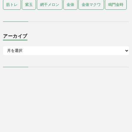
筋トレ
紫玉
網干メロン
金俵
金俵マクワ
鳴門金時
アーカイブ