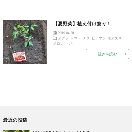
【夏野菜】植え付け祭り！
2019.04.28
オクラ
トマト
ナス
ピーマン
ホオズキ
メロン、ウリ
続きを読む
最近の投稿