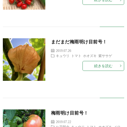
ー
マ
い
ラ
ジ
ッ
合
イ
プ
わ
バ
まだまだ梅雨明け目前号！
せ
シ
2019.07.26
キュウリ
トマト
ホオズキ
紫ササゲ
ー
続きを読む
ポ
リ
シ
梅雨明け目前号！
2019.07.22
ー
お花部会
キュウリ
トマト
ホオズキ
メロ