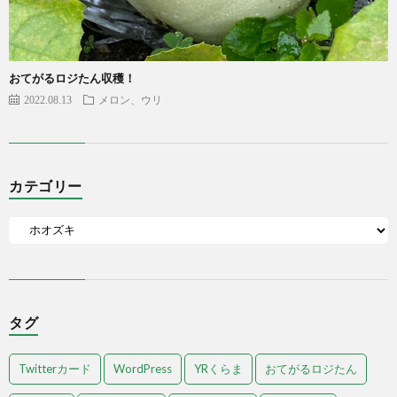
おてがるロジたん収穫！
2022.08.13
メロン、ウリ
カテゴリー
タグ
Twitterカード
WordPress
YRくらま
おてがるロジたん