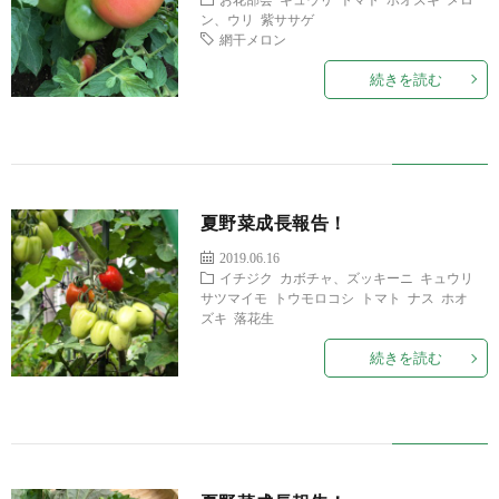
ン、ウリ
紫ササゲ
網干メロン
続きを読む
夏野菜成長報告！
2019.06.16
イチジク
カボチャ、ズッキーニ
キュウリ
サツマイモ
トウモロコシ
トマト
ナス
ホオ
ズキ
落花生
続きを読む