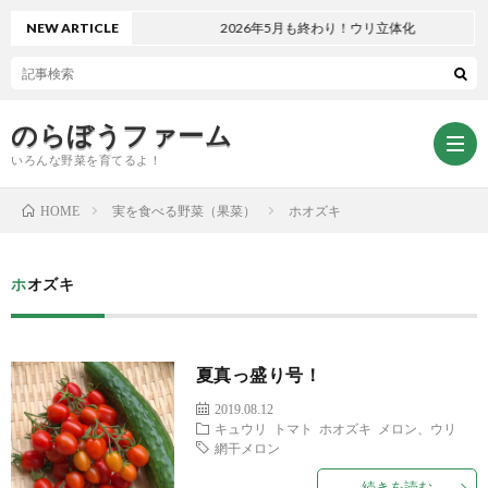
NEW ARTICLE
2026年5月も終わり！ウリ立体化
のらぼうファーム
いろんな野菜を育てるよ！
実を食べる野菜（果菜）
ホオズキ
HOME
ト
ホオズキ
ッ
サ
夏真っ盛り号！
プ
イ
お
2019.08.12
キュウリ
トマト
ホオズキ
メロン、ウリ
ペ
ト
問
プ
網干メロン
続きを読む