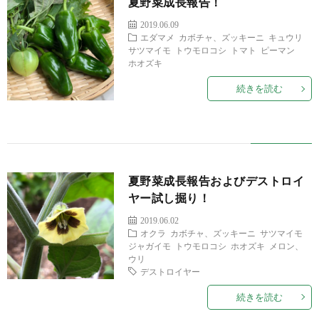
夏野菜成長報告！
2019.06.09
エダマメ
カボチャ、ズッキーニ
キュウリ
サツマイモ
トウモロコシ
トマト
ピーマン
ホオズキ
続きを読む
夏野菜成長報告およびデストロイ
ヤー試し掘り！
2019.06.02
オクラ
カボチャ、ズッキーニ
サツマイモ
ジャガイモ
トウモロコシ
ホオズキ
メロン、
ウリ
デストロイヤー
続きを読む