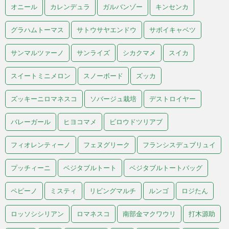
オニール
カレンデュラ
ガルバンゾー
キンセンカ
グラハムトーマス
サトウサヤエンドウ
サボイキャベツ
サンマルツァーノ
サンライズ
シカクマメ
スイカ
スイートミニメロン
スノーボード
ズッカ
ズッキーニロマネスコ
ソバージュ栽培
デストロイヤー
バレーガール
ヒヨコマメ
ビロウドツリアブ
フィオレンティーノ
フェヌグリーク
フランシスデュブリュイ
プッチィーニ
ベジタブルトート
ベジタブルトートバッグ
ペピーノ
ミスティ
リビングマルチ
ルンゴ
ロジたん
ロッソシシリアン
ロマネスコ
南部金マクワウリ
打木源助